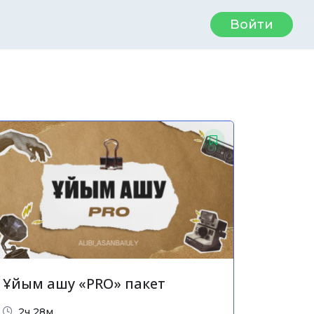
Войти
Ұйым ашу «PRO» пакет
2ч 28м