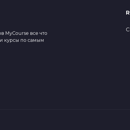
R
C
в MyCourse все что
ои курсы по самым