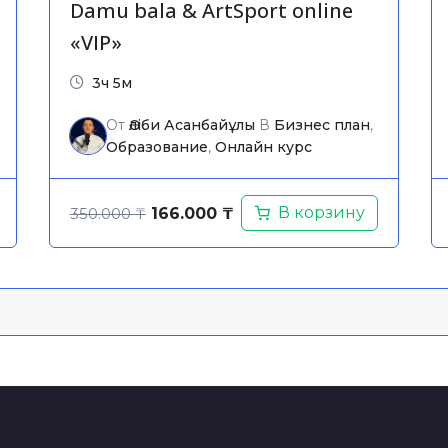
Damu bala & ArtSport online
«VIP»
3ч 5м
От
Әліби Асанбайұлы
В
Бизнес план
,
Образование
,
Онлайн курс
Original
Current
В корзину
350.000
₸
166.000
₸
price
price
was:
is:
350.000 ₸.
166.000 ₸.