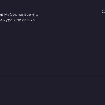
C
в MyCourse все что
ои курсы по самым