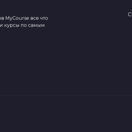
C
в MyCourse все что
ои курсы по самым