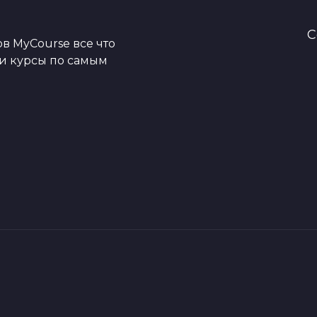
C
в MyCourse все что
ои курсы по самым