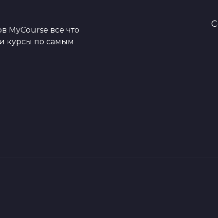
C
в MyCourse все что
ои курсы по самым