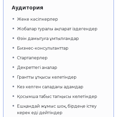
Аудитория
Жеке кәсіпкерлер
Жобалар туралы ақпарат іздегендер
Өзін дамытуға ұмтылғандар
Бизнес-консультанттар
Стартаперлер
Декреттегі аналар
Грантты ұтқысы келетіндер
Кез келген саладағы адамдар
Қосымша табыс тапқысы келетіндер
Ешқандай жұмыс шоқ, бірдеңе істеу
керек еді дейтіндер