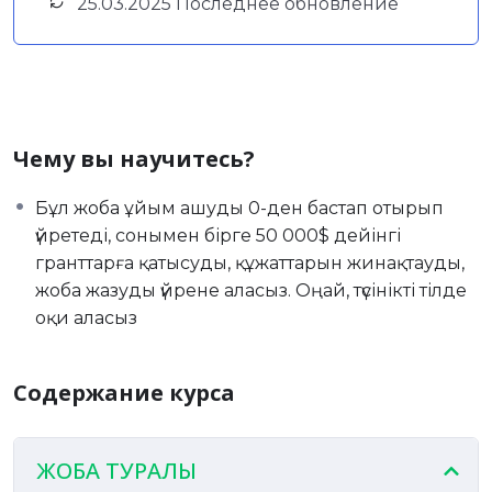
25.03.2025 Последнее обновление
Чему вы научитесь?
Бұл жоба ұйым ашуды 0-ден бастап отырып
үйретеді, сонымен бірге 50 000$ дейінгі
гранттарға қатысуды, құжаттарын жинақтауды,
жоба жазуды үйрене аласыз. Оңай, түсінікті тілде
оқи аласыз
Содержание курса
ЖОБА ТУРАЛЫ