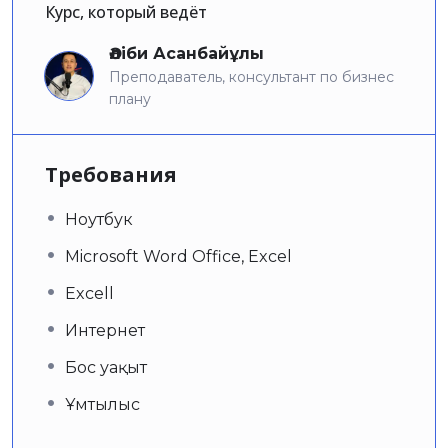
Курс, который ведёт
Әліби Асанбайұлы
Преподаватель, консультант по бизнес
плану
Требования
Ноутбук
Microsoft Word Office, Excel
Excell
Интернет
Бос уақыт
Ұмтылыс