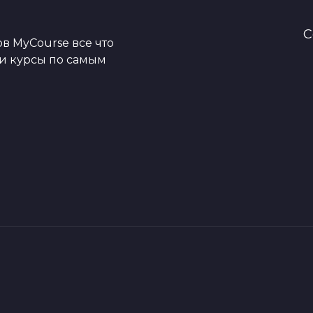
C
в MyCourse все что
ои курсы по самым