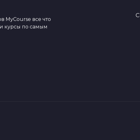
C
в MyCourse все что
ои курсы по самым