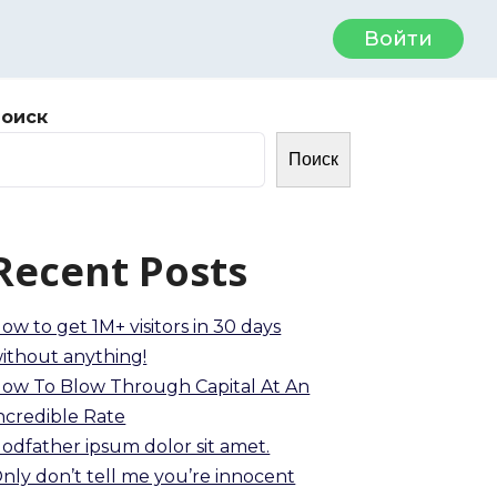
Войти
Поиск
Поиск
Recent Posts
ow to get 1M+ visitors in 30 days
ithout anything!
ow To Blow Through Capital At An
ncredible Rate
odfather ipsum dolor sit amet.
nly don’t tell me you’re innocent