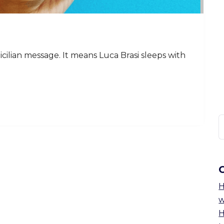
Sicilian message. It means Luca Brasi sleeps with
Н
H
w
H