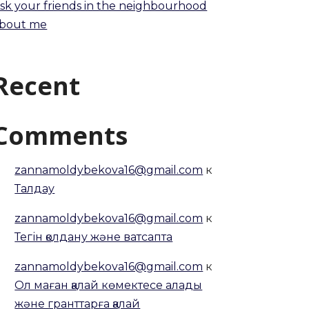
sk your friends in the neighbourhood
bout me
Recent
Comments
zannamoldybekova16@gmail.com
к
Талдау
zannamoldybekova16@gmail.com
к
Тегін қолдану және ватсапта
zannamoldybekova16@gmail.com
к
Ол маған қалай көмектесе алады
және гранттарға қалай