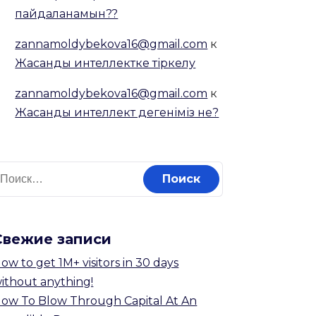
пайдаланамын??
zannamoldybekova16@gmail.com
к
Жасанды интеллектке тіркелу
zannamoldybekova16@gmail.com
к
Жасанды интеллект дегеніміз не?
айти:
Свежие записи
ow to get 1M+ visitors in 30 days
ithout anything!
ow To Blow Through Capital At An