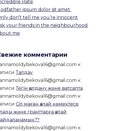
ncredible Rate
odfather ipsum dolor sit amet.
nly don’t tell me you’re innocent
sk your friends in the neighbourhood
bout me
Свежие комментарии
annamoldybekova16@gmail.com
к
записи
Талдау
annamoldybekova16@gmail.com
к
записи
Тегін қолдану және ватсапта
annamoldybekova16@gmail.com
к
записи
Ол маған қалай көмектесе
лады және гранттарға қалай
айдаланамын??
annamoldybekova16@gmail.com
к