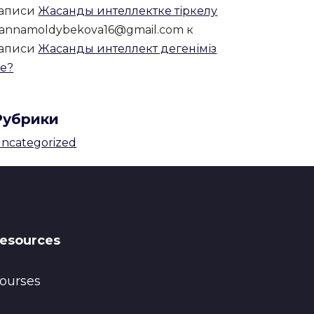
записи
Жасанды интеллектке тіркелу
annamoldybekova16@gmail.com
к
записи
Жасанды интеллект дегеніміз
е?
Рубрики
ncategorized
esources
ourses