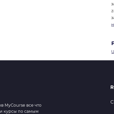
z
н
U
R
C
в MyCourse все что
ои курсы по самым