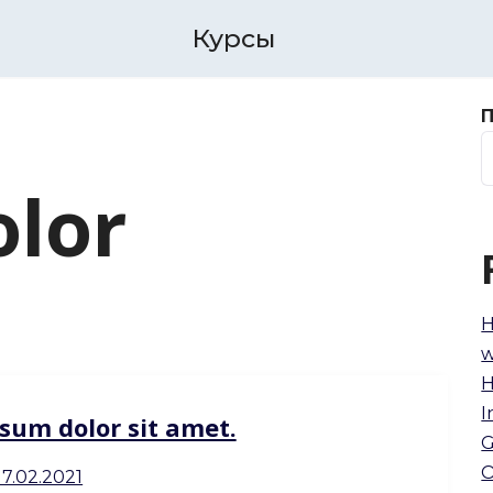
Курсы
olor
H
w
H
I
sum dolor sit amet.
G
O
17.02.2021